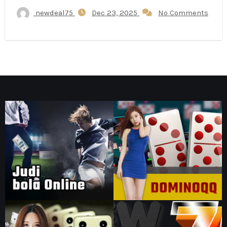
newdeal75
Dec 23, 2025
No Comments