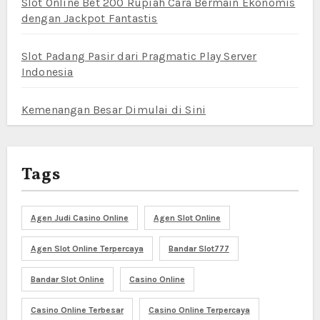
Slot Online Bet 200 Rupiah Cara Bermain Ekonomis
dengan Jackpot Fantastis
Slot Padang Pasir dari Pragmatic Play Server
Indonesia
Kemenangan Besar Dimulai di Sini
Tags
Agen Judi Casino Online
Agen Slot Online
Agen Slot Online Terpercaya
Bandar Slot777
Bandar Slot Online
Casino Online
Casino Online Terbesar
Casino Online Terpercaya