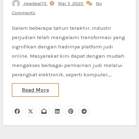
newdeal75
Mar 5, 2025
No
Comments
Dalam beberapa tahun terakhir, industri
perjudian telah mengalami transformasi yang
signifikan dengan hadirnya platform judi
online. Masyarakat kini dapat dengan mudah
mengakses berbagai permainan judi melalui
perangkat elektronik, seperti komputer,…
Read More