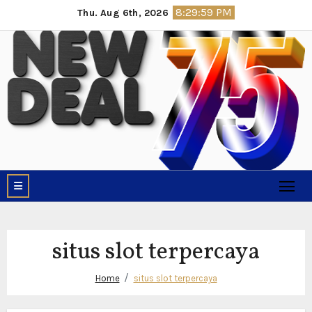
Skip
8:30:00 PM
Thu. Aug 6th, 2026
to
content
situs slot terpercaya
Home
situs slot terpercaya