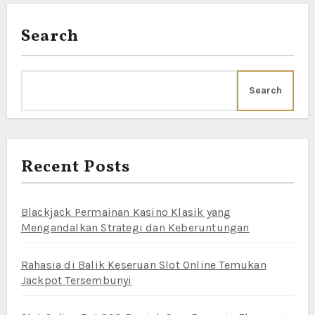
Search
Search
Recent Posts
Blackjack Permainan Kasino Klasik yang
Mengandalkan Strategi dan Keberuntungan
Rahasia di Balik Keseruan Slot Online Temukan
Jackpot Tersembunyi