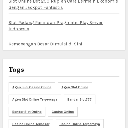
Slot Online Bet 200 Rupiah Cara Bermain Ekonomis
dengan Jackpot Fantastis
Slot Padang Pasir dari Pragmatic Play Server
Indonesia
Kemenangan Besar Dimulai di Sini
Tags
Agen Judi Casino Online
Agen Slot Online
Agen Slot Online Terpercaya
Bandar Slot777
Bandar Slot Online
Casino Online
Casino Online Terbesar
Casino Online Terpercaya