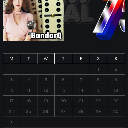
M
T
W
T
F
S
S
1
2
3
4
5
6
7
8
9
10
11
12
13
14
15
16
17
18
19
20
21
22
23
24
25
26
27
28
29
30
31