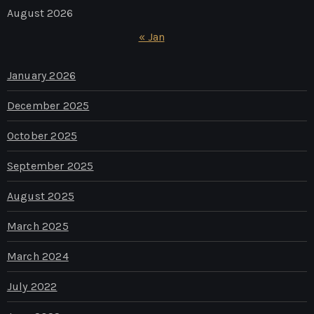
August 2026
« Jan
January 2026
December 2025
October 2025
September 2025
August 2025
March 2025
March 2024
July 2022