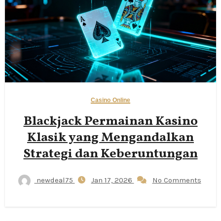
Casino Online
Blackjack Permainan Kasino
Klasik yang Mengandalkan
Strategi dan Keberuntungan
newdeal75
Jan 17, 2026
No Comments