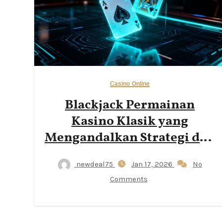
Casino Online
Blackjack Permainan
Kasino Klasik yang
Mengandalkan Strategi dan
Keberuntungan
newdeal75
Jan 17, 2026
No
Comments