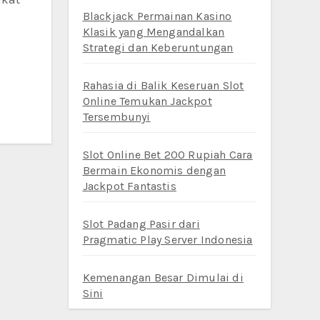
Blackjack Permainan Kasino
Klasik yang Mengandalkan
Strategi dan Keberuntungan
Rahasia di Balik Keseruan Slot
Online Temukan Jackpot
Tersembunyi
Slot Online Bet 200 Rupiah Cara
Bermain Ekonomis dengan
Jackpot Fantastis
Slot Padang Pasir dari
Pragmatic Play Server Indonesia
Kemenangan Besar Dimulai di
Sini