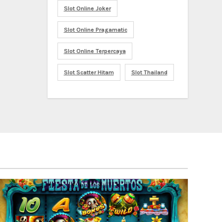
Slot Online Joker
Slot Online Pragamatic
Slot Online Terpercaya
Slot Scatter Hitam
Slot Thailand