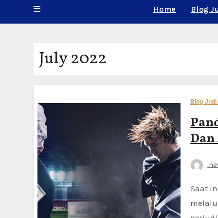
Home
Blog J
July 2022
Blog Judi
Pand
Dan
ne
Saat ini, pemasangan taruhan bola di indonesia banyak dilakukan
melalui
perjud