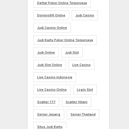
Daftar Poker Online Terpercaya
Domino99 Online
Judi Casino
Judi Casino Online
Judi Kartu Poker Online Terpercaya
Judi Online
Judi Slot
Judi Slot Online
Live Casino
Live Casino Indonesia
Live Casino Online
Login Slot
Scatter 777
Scatter Hitam
Server Jepang
Server Thailand
Situs Judi Kartu