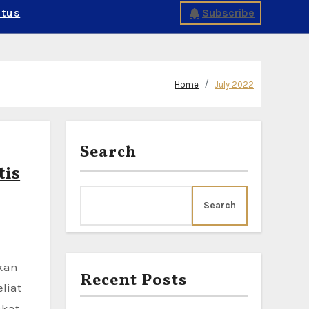
itus
Subscribe
Home
July 2022
Search
tis
Search
Recent Posts
eliat
akat