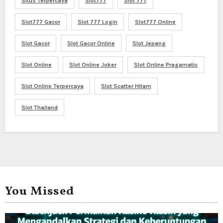
Situs Terpercaya
Slot777
Slot 777
Slot777 Gacor
Slot 777 Login
Slot777 Online
Slot Gacor
Slot Gacor Online
Slot Jepang
Slot Online
Slot Online Joker
Slot Online Pragamatic
Slot Online Terpercaya
Slot Scatter Hitam
Slot Thailand
You Missed