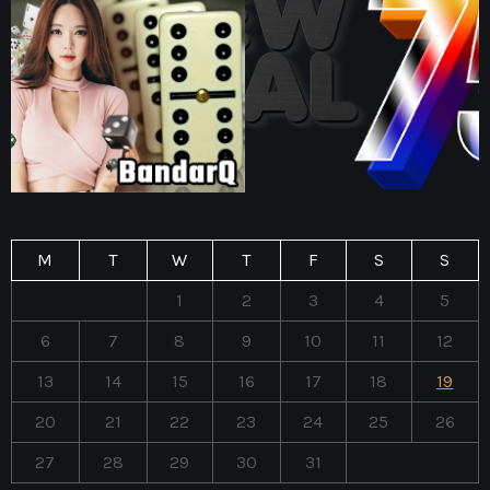
M
T
W
T
F
S
S
1
2
3
4
5
6
7
8
9
10
11
12
13
14
15
16
17
18
19
20
21
22
23
24
25
26
27
28
29
30
31