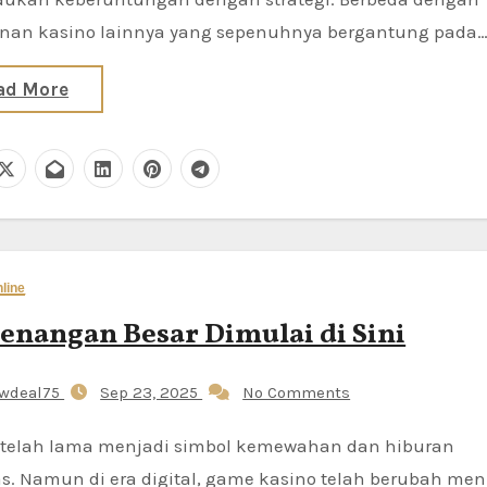
nan kasino lainnya yang sepenuhnya bergantung pada
ad More
line
nangan Besar Dimulai di Sini
wdeal75
Sep 23, 2025
No Comments
as. Namun di era digital, game kasino telah berubah men