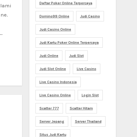
Daftar Poker Online Terpercaya
ine.
Domino99 Online
Judi Casino
Judi Casino Online
,…
Judi Kartu Poker Online Terpercaya
Judi Online
Judi Slot
Judi Slot Online
Live Casino
Live Casino Indonesia
Live Casino Online
Login Slot
Scatter 777
Scatter Hitam
Server Jepang
Server Thailand
Situs Judi Kartu