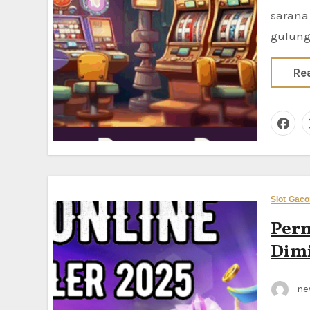
sarana
gulung
Re
Slot Gaco
Perm
Dimi
ne