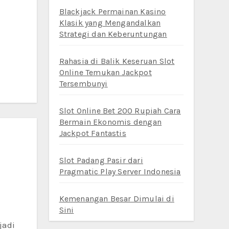
Blackjack Permainan Kasino
…
Klasik yang Mengandalkan
Strategi dan Keberuntungan
Rahasia di Balik Keseruan Slot
Online Temukan Jackpot
Tersembunyi
Slot Online Bet 200 Rupiah Cara
Bermain Ekonomis dengan
Jackpot Fantastis
Slot Padang Pasir dari
Pragmatic Play Server Indonesia
Kemenangan Besar Dimulai di
Sini
jadi