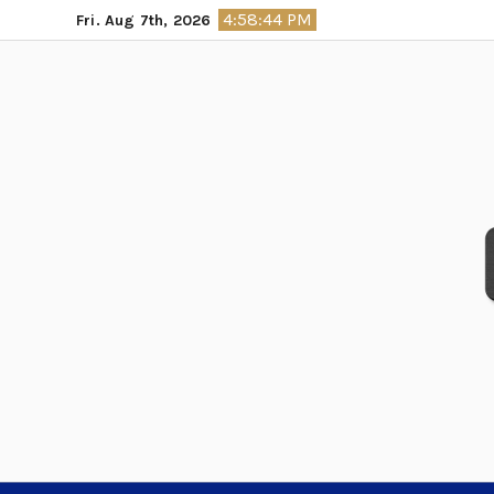
Skip
4:58:46 PM
Fri. Aug 7th, 2026
to
content