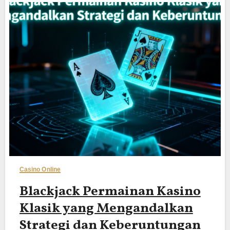
Casino Online
Blackjack Permainan Kasino
Klasik yang Mengandalkan
Strategi dan Keberuntungan