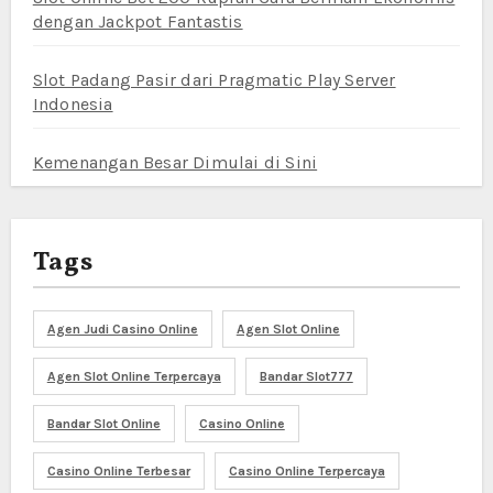
dengan Jackpot Fantastis
Slot Padang Pasir dari Pragmatic Play Server
Indonesia
Kemenangan Besar Dimulai di Sini
Tags
Agen Judi Casino Online
Agen Slot Online
Agen Slot Online Terpercaya
Bandar Slot777
Bandar Slot Online
Casino Online
Casino Online Terbesar
Casino Online Terpercaya