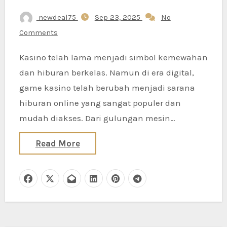
newdeal75
Sep 23, 2025
No
Comments
Kasino telah lama menjadi simbol kemewahan
dan hiburan berkelas. Namun di era digital,
game kasino telah berubah menjadi sarana
hiburan online yang sangat populer dan
mudah diakses. Dari gulungan mesin…
Read More