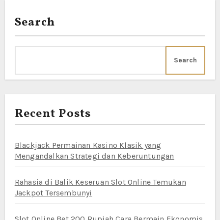
Search
Search
Recent Posts
Blackjack Permainan Kasino Klasik yang
Mengandalkan Strategi dan Keberuntungan
Rahasia di Balik Keseruan Slot Online Temukan
Jackpot Tersembunyi
Slot Online Bet 200 Rupiah Cara Bermain Ekonomis