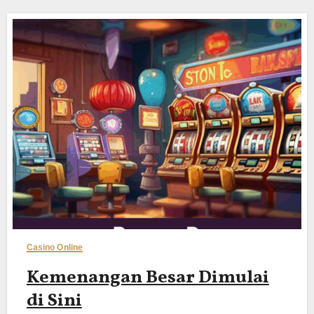
Casino Online
Kemenangan Besar Dimulai
di Sini