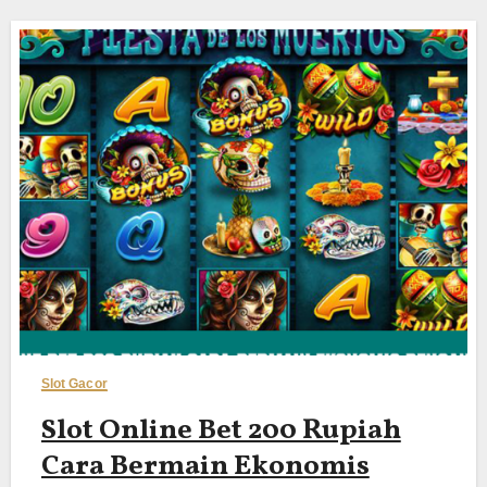
Slot Gacor
Slot Online Bet 200 Rupiah
Cara Bermain Ekonomis