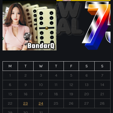
M
T
W
T
F
S
S
1
2
3
4
5
6
7
8
9
10
11
12
13
14
15
16
17
18
19
20
21
22
23
24
25
26
27
28
29
30
31