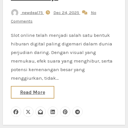
newdeal75
Dec 24, 2025
No
Comments
Slot online telah menjadi salah satu bentuk
hiburan digital paling digemari dalam dunia
perjudian daring. Dengan visual yang
memukau, efek suara yang menghibur, serta
potensi kemenangan besar yang
menggiurkan, tidak…
Read More