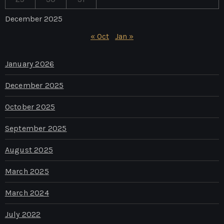
December 2025
« Oct
Jan »
January 2026
December 2025
October 2025
September 2025
August 2025
March 2025
March 2024
July 2022