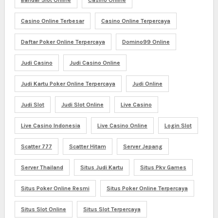
Casino Online Terbesar
Casino Online Terpercaya
Daftar Poker Online Terpercaya
Domino99 Online
Judi Casino
Judi Casino Online
Judi Kartu Poker Online Terpercaya
Judi Online
Judi Slot
Judi Slot Online
Live Casino
Live Casino Indonesia
Live Casino Online
Login Slot
Scatter 777
Scatter Hitam
Server Jepang
Server Thailand
Situs Judi Kartu
Situs Pkv Games
Situs Poker Online Resmi
Situs Poker Online Terpercaya
Situs Slot Online
Situs Slot Terpercaya