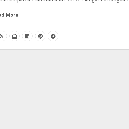
ad More