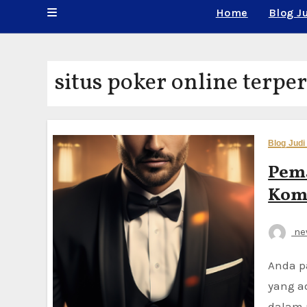
Home
Blog J
situs poker online terpe
Blog Judi
Pema
Komb
ne
Anda para calon pemain judi poker online harus belajar aturan main
yang ad
dalam 