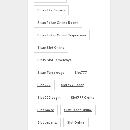
Situs Pkv Games
Situs Poker Online Resmi
Situs Poker Online Terpercaya
Situs Slot Online
Situs Slot Terpercaya
Situs Terpercaya
Slot777
Slot 777
Slot777 Gacor
Slot 777 Login
Slot777 Online
Slot Gacor
Slot Gacor Online
Slot Jepang
Slot Online