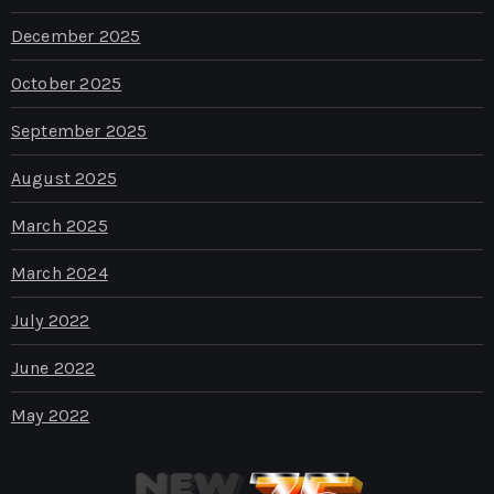
December 2025
October 2025
September 2025
August 2025
March 2025
March 2024
July 2022
June 2022
May 2022