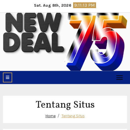
Skip
9:11:14 PM
Sat. Aug 8th, 2026
to
content
Tentang Situs
Home
Tentang Situs