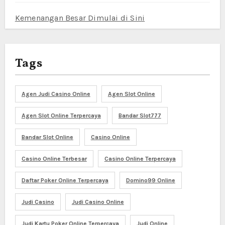
Kemenangan Besar Dimulai di Sini
Tags
Agen Judi Casino Online
Agen Slot Online
Agen Slot Online Terpercaya
Bandar Slot777
Bandar Slot Online
Casino Online
Casino Online Terbesar
Casino Online Terpercaya
Daftar Poker Online Terpercaya
Domino99 Online
Judi Casino
Judi Casino Online
Judi Kartu Poker Online Terpercaya
Judi Online