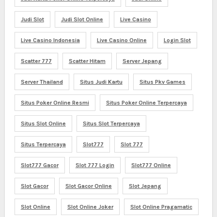
Judi Slot
Judi Slot Online
Live Casino
Live Casino Indonesia
Live Casino Online
Login Slot
Scatter 777
Scatter Hitam
Server Jepang
Server Thailand
Situs Judi Kartu
Situs Pkv Games
Situs Poker Online Resmi
Situs Poker Online Terpercaya
Situs Slot Online
Situs Slot Terpercaya
Situs Terpercaya
Slot777
Slot 777
Slot777 Gacor
Slot 777 Login
Slot777 Online
Slot Gacor
Slot Gacor Online
Slot Jepang
Slot Online
Slot Online Joker
Slot Online Pragamatic