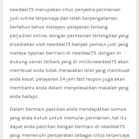
newdeal75 merupakan situs penyedia permainan
judi online terpercaya dan telah berpengalaman
bertahun tahun melayani pelayanan tentang
perjudian online. dengan permainan terlengkap yang
disediakan oleh newdeal75 banyak pemain judi yang
merasa nyaman bermain di newdeal75. dengan di
dukung server terbaik yang di milikinewdeal75 akan
membuat anda tidak merasakan lelet yang membuat
anda kesal, pelayanan 24 jam fast respon juga akan
membantu anda dalam menyelesaikan masalah yang
anda hadapi.
Dalam bermain pastikan anda mendapatkan semua
yang anda butuh untuk memulai permainan, hal itu
dapat anda pastikan dengan bermain di newdeal75
yang memenuhi persyaratan sebagai situs terpercaya