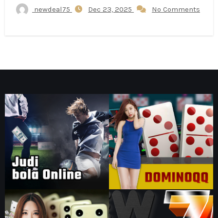
newdeal75
Dec 23, 2025
No Comments