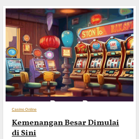
Casino Online
Kemenangan Besar Dimulai
di Sini