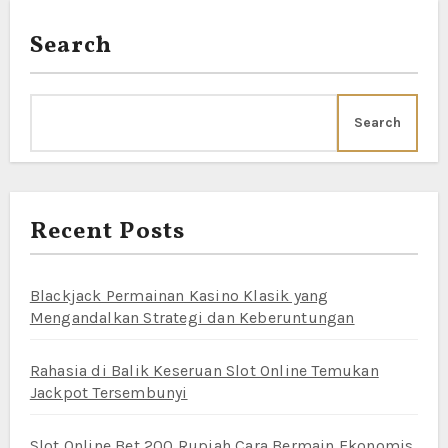
Search
Search
Recent Posts
Blackjack Permainan Kasino Klasik yang
Mengandalkan Strategi dan Keberuntungan
Rahasia di Balik Keseruan Slot Online Temukan
Jackpot Tersembunyi
Slot Online Bet 200 Rupiah Cara Bermain Ekonomis