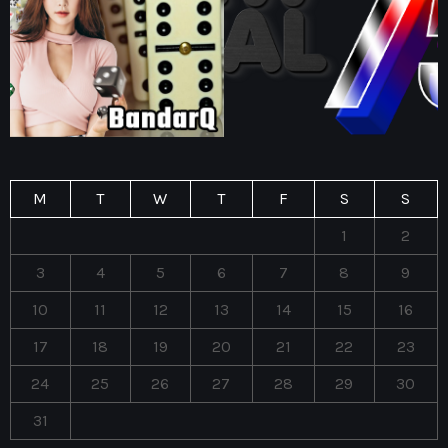
M
T
W
T
F
S
S
1
2
3
4
5
6
7
8
9
10
11
12
13
14
15
16
17
18
19
20
21
22
23
24
25
26
27
28
29
30
31