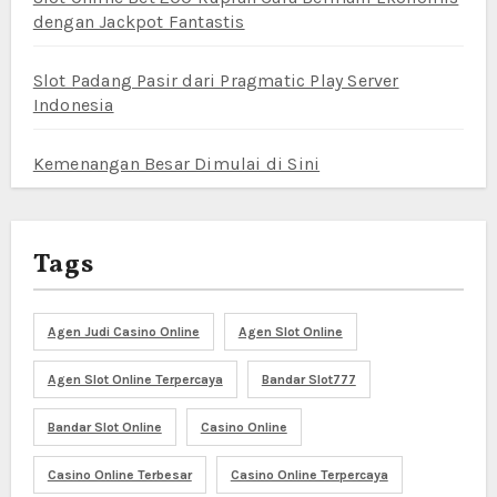
dengan Jackpot Fantastis
Slot Padang Pasir dari Pragmatic Play Server
Indonesia
Kemenangan Besar Dimulai di Sini
Tags
Agen Judi Casino Online
Agen Slot Online
Agen Slot Online Terpercaya
Bandar Slot777
Bandar Slot Online
Casino Online
Casino Online Terbesar
Casino Online Terpercaya