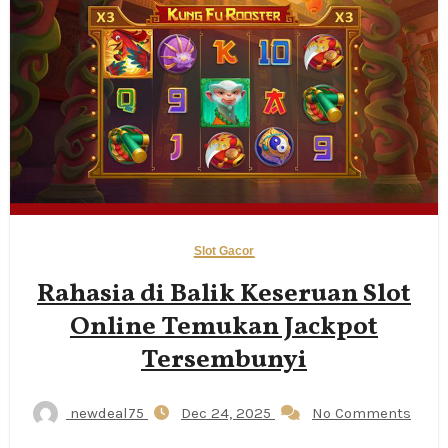
Slot Gacor
Rahasia di Balik Keseruan Slot
Online Temukan Jackpot
Tersembunyi
newdeal75
Dec 24, 2025
No Comments