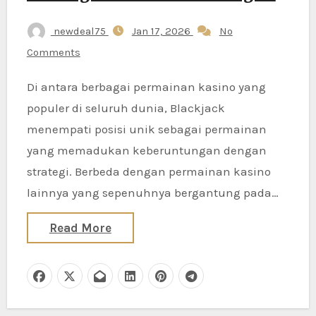
newdeal75
Jan 17, 2026
No
Comments
Di antara berbagai permainan kasino yang
populer di seluruh dunia, Blackjack
menempati posisi unik sebagai permainan
yang memadukan keberuntungan dengan
strategi. Berbeda dengan permainan kasino
lainnya yang sepenuhnya bergantung pada…
Read More