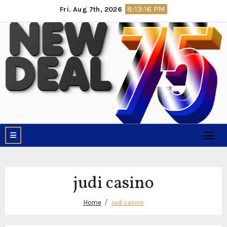
Skip
8:13:17 PM
Fri. Aug 7th, 2026
to
content
judi casino
Home
judi casino