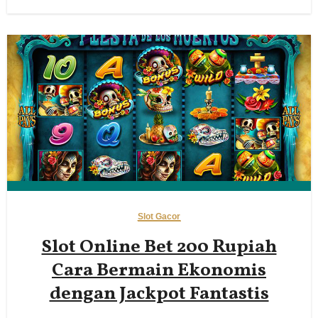
Slot Gacor
Slot Online Bet 200 Rupiah
Cara Bermain Ekonomis
dengan Jackpot Fantastis