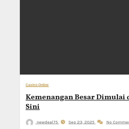
Casino Online
Kemenangan Besar Dimulai 
Sini
newdeal75
Sep 23, 2025
No Comme