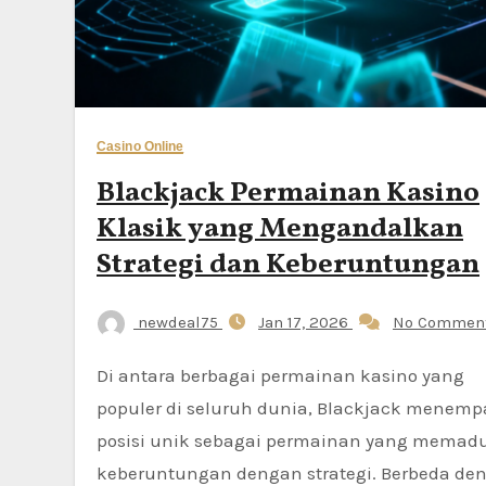
Casino Online
Blackjack Permainan Kasino
Klasik yang Mengandalkan
Strategi dan Keberuntungan
newdeal75
Jan 17, 2026
No Commen
Di antara berbagai permainan kasino yang
populer di seluruh dunia, Blackjack menemp
posisi unik sebagai permainan yang memad
keberuntungan dengan strategi. Berbeda de