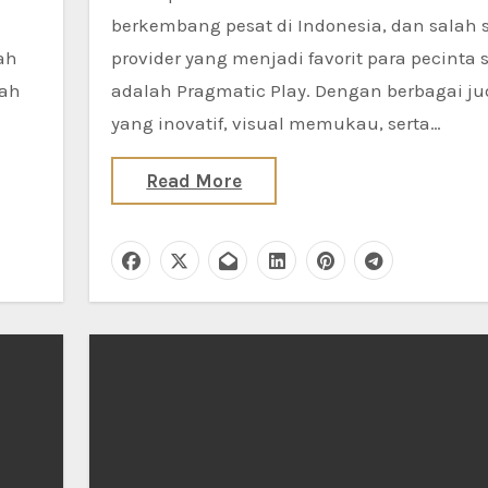
berkembang pesat di Indonesia, dan salah 
ah
provider yang menjadi favorit para pecinta s
lah
adalah Pragmatic Play. Dengan berbagai ju
yang inovatif, visual memukau, serta…
Read More