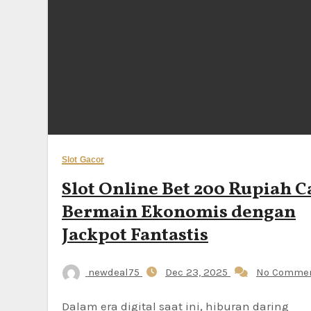
Slot Gacor
Slot Online Bet 200 Rupiah C
Bermain Ekonomis dengan
Jackpot Fantastis
newdeal75
Dec 23, 2025
No Comme
Dalam era digital saat ini, hiburan daring