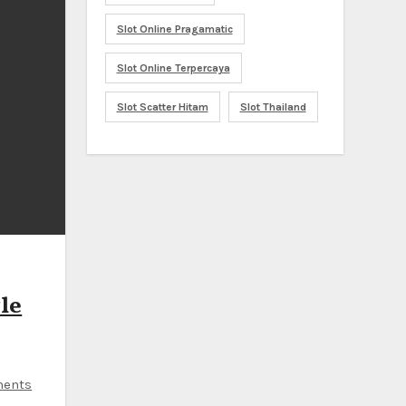
Slot Online Pragamatic
Slot Online Terpercaya
Slot Scatter Hitam
Slot Thailand
le
ents