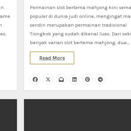
Permainan slot bertema mahjong kini semakin
 game
populer di dunia judi online, mengingat m
n
sendiri merupakan permainan tradisional
es.
Tiongkok yang sudah dikenal luas. Dari sek
banyak varian slot bertema mahjong, dua…
Read More