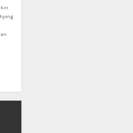
ahjong
ian