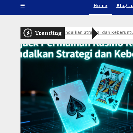
Home
Blog J
Trending
 Klasik yang Mengandalkan Strategi dan Keberuntungan