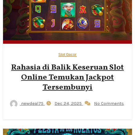
Slot Gacor
Rahasia di Balik Keseruan Slot
Online Temukan Jackpot
Tersembunyi
newdeal75
Dec 24, 2025
No Comments