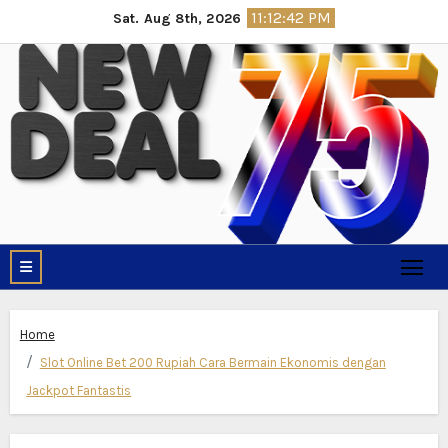
Skip
11:12:43 PM
Sat. Aug 8th, 2026
to
content
Home
Slot Online Bet 200 Rupiah Cara Bermain Ekonomis dengan
Jackpot Fantastis