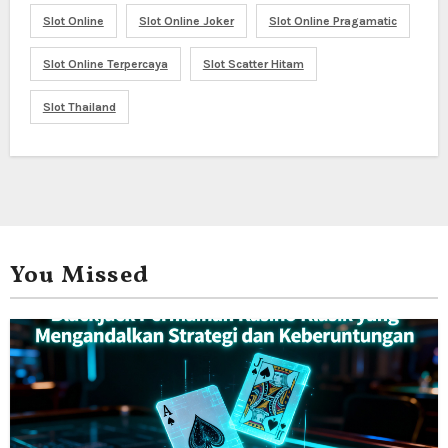
Slot Online
Slot Online Joker
Slot Online Pragamatic
Slot Online Terpercaya
Slot Scatter Hitam
Slot Thailand
You Missed