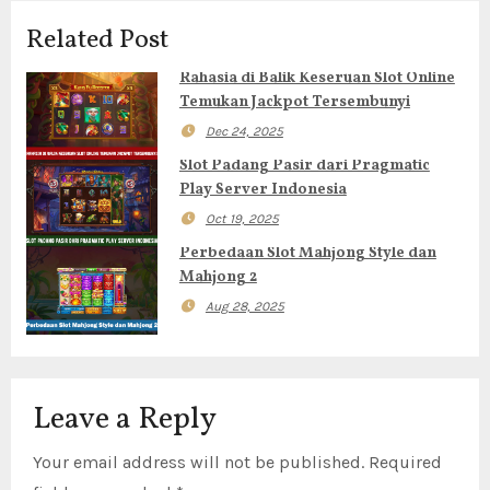
g
Related Post
a
Rahasia di Balik Keseruan Slot Online
Temukan Jackpot Tersembunyi
t
Dec 24, 2025
i
Slot Padang Pasir dari Pragmatic
Play Server Indonesia
o
Oct 19, 2025
n
Perbedaan Slot Mahjong Style dan
Mahjong 2
Aug 28, 2025
Leave a Reply
Your email address will not be published.
Required