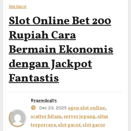
Slot Gacor
Slot Online Bet 200
Rupiah Cara
Bermain Ekonomis
dengan Jackpot
Fantastis
By
newdeal75
Dec 23, 2025
agen slot online
,
scatter hitam
,
server jepang
,
situs
terpercaya
,
slot gacor
,
slot gacor