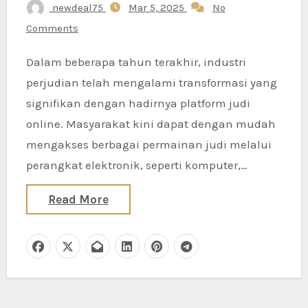
newdeal75
Mar 5, 2025
No
Comments
Dalam beberapa tahun terakhir, industri
perjudian telah mengalami transformasi yang
signifikan dengan hadirnya platform judi
online. Masyarakat kini dapat dengan mudah
mengakses berbagai permainan judi melalui
perangkat elektronik, seperti komputer,…
Read More