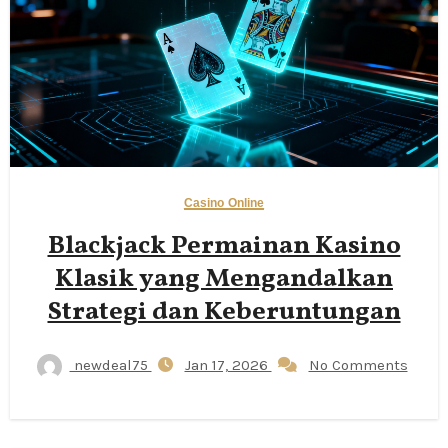
Casino Online
Blackjack Permainan Kasino
Klasik yang Mengandalkan
Strategi dan Keberuntungan
newdeal75
Jan 17, 2026
No Comments