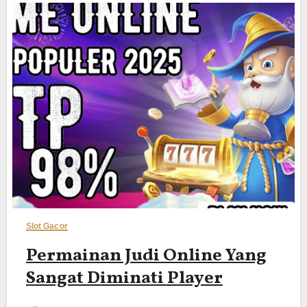
Slot Gacor
Permainan Judi Online Yang
Sangat Diminati Player