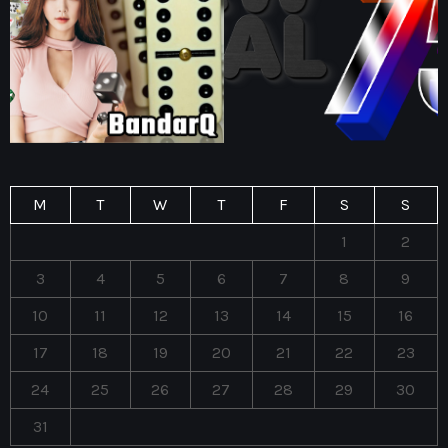
M
T
W
T
F
S
S
1
2
3
4
5
6
7
8
9
10
11
12
13
14
15
16
17
18
19
20
21
22
23
24
25
26
27
28
29
30
31