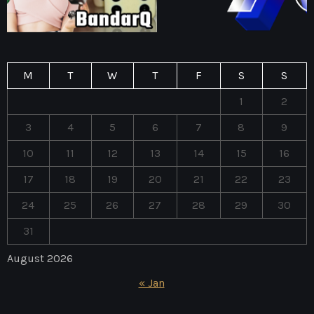
M
T
W
T
F
S
S
1
2
3
4
5
6
7
8
9
10
11
12
13
14
15
16
17
18
19
20
21
22
23
24
25
26
27
28
29
30
31
August 2026
« Jan