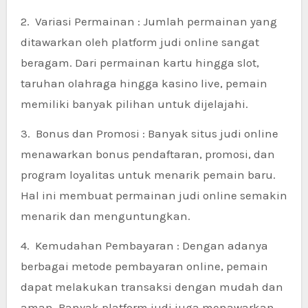
2. Variasi Permainan : Jumlah permainan yang
ditawarkan oleh platform judi online sangat
beragam. Dari permainan kartu hingga slot,
taruhan olahraga hingga kasino live, pemain
memiliki banyak pilihan untuk dijelajahi.
3. Bonus dan Promosi : Banyak situs judi online
menawarkan bonus pendaftaran, promosi, dan
program loyalitas untuk menarik pemain baru.
Hal ini membuat permainan judi online semakin
menarik dan menguntungkan.
4. Kemudahan Pembayaran : Dengan adanya
berbagai metode pembayaran online, pemain
dapat melakukan transaksi dengan mudah dan
aman. Banyak platform judi juga menawarkan