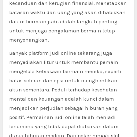
kecanduan dan kerugian finansial. Menetapkan
batasan waktu dan uang yang akan dihabiskan
dalam bermain judi adalah langkah penting
untuk menjaga pengalaman bermain tetap
menyenangkan.
Banyak platform judi online sekarang juga
menyediakan fitur untuk membantu pemain
mengelola kebiasaan bermain mereka, seperti
batas setoran dan opsi untuk menghentikan
akun sementara. Peduli terhadap kesehatan
mental dan keuangan adalah kunci dalam
menjadikan perjudian sebagai hiburan yang
positif. Permainan judi online telah menjadi
fenomena yang tidak dapat diabaikan dalam
dunia hiburan modern. Dari poker hingga slot,