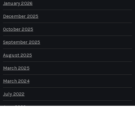
January 2026
December 2025
October 2025
September 2025
August 2025
March 2025
March 2024
July 2022
June 2022
May 2022