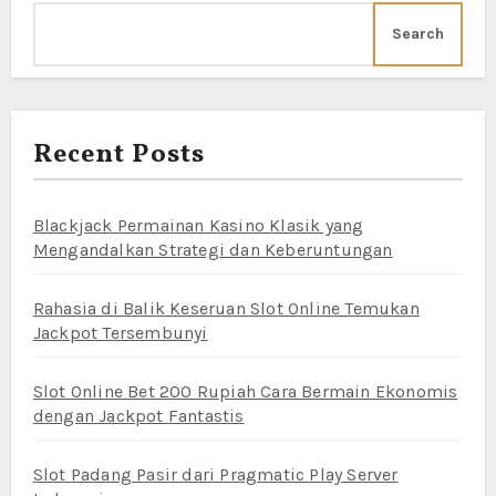
Search
Recent Posts
Blackjack Permainan Kasino Klasik yang
Mengandalkan Strategi dan Keberuntungan
Rahasia di Balik Keseruan Slot Online Temukan
Jackpot Tersembunyi
Slot Online Bet 200 Rupiah Cara Bermain Ekonomis
dengan Jackpot Fantastis
Slot Padang Pasir dari Pragmatic Play Server