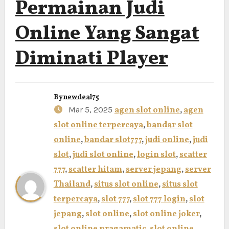
Permainan Judi
Online Yang Sangat
Diminati Player
By
newdeal75
Mar 5, 2025
agen slot online
,
agen
slot online terpercaya
,
bandar slot
online
,
bandar slot777
,
judi online
,
judi
slot
,
judi slot online
,
login slot
,
scatter
777
,
scatter hitam
,
server jepang
,
server
Thailand
,
situs slot online
,
situs slot
terpercaya
,
slot 777
,
slot 777 login
,
slot
jepang
,
slot online
,
slot online joker
,
slot online pragamatic
,
slot online