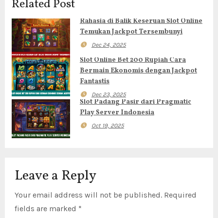
Related Post
g
Rahasia di Balik Keseruan Slot Online
Temukan Jackpot Tersembunyi
a
Dec 24, 2025
t
Slot Online Bet 200 Rupiah Cara
Bermain Ekonomis dengan Jackpot
i
Fantastis
o
Dec 23, 2025
Slot Padang Pasir dari Pragmatic
n
Play Server Indonesia
Oct 19, 2025
Leave a Reply
Your email address will not be published.
Required
fields are marked
*