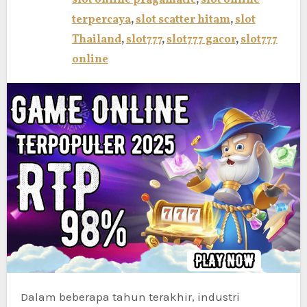
terpercaya
,
slot scatter hitam
,
slot
Thailand
,
slot777
,
slot777 gacor
,
slot777
online
Dalam beberapa tahun terakhir, industri