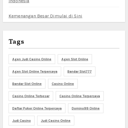
Indonesia
Kemenangan Besar Dimulai di Sini
Tags
Agen Judi Casino Online
Agen Slot Online
Agen Slot Online Terpercaya
Bandar Slot777
Bandar Slot Online
Casino Online
Casino Online Terbesar
Casino Online Terpercaya
Daftar Poker Online Terpercaya
Domino99 Online
Judi Casino
Judi Casino Online