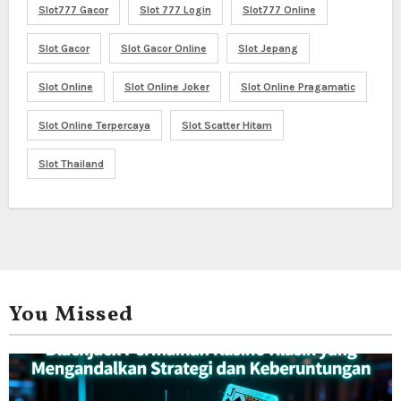
Slot777 Gacor
Slot 777 Login
Slot777 Online
Slot Gacor
Slot Gacor Online
Slot Jepang
Slot Online
Slot Online Joker
Slot Online Pragamatic
Slot Online Terpercaya
Slot Scatter Hitam
Slot Thailand
You Missed