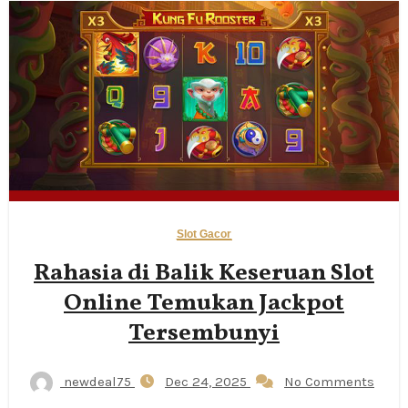
Slot Gacor
Rahasia di Balik Keseruan Slot
Online Temukan Jackpot
Tersembunyi
newdeal75
Dec 24, 2025
No Comments