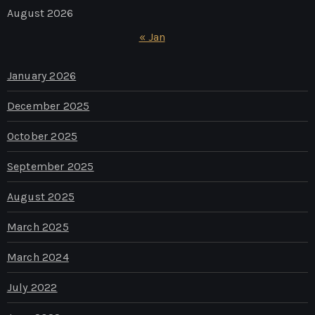
August 2026
« Jan
January 2026
December 2025
October 2025
September 2025
August 2025
March 2025
March 2024
July 2022