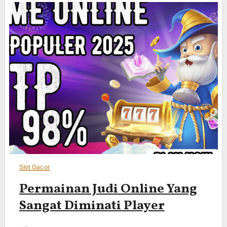
Slot Gacor
Permainan Judi Online Yang
Sangat Diminati Player