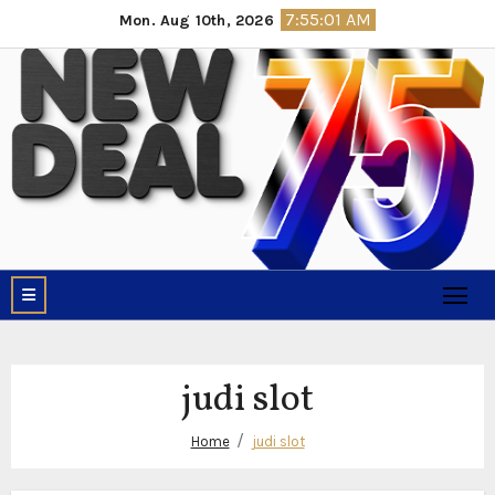
Skip
7:55:01 AM
Mon. Aug 10th, 2026
to
content
judi slot
Home
judi slot