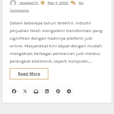
newdeal75
Mar 5, 2025
No
Comments
Dalam beberapa tahun terakhir, industri
perjudian telah mengalami transformasi yang
signifikan dengan hadirnya platform judi
online. Masyarakat kini dapat dengan mudah
mengakses berbagai permainan judi melalui
perangkat elektronik, seperti komputer,…
Read More