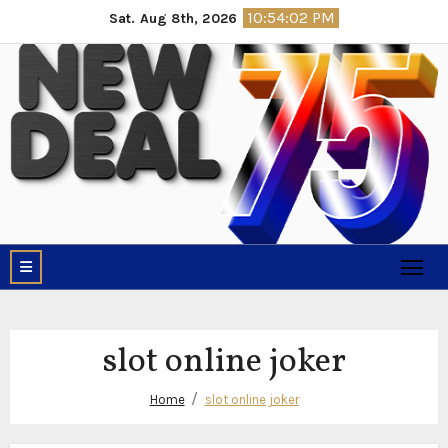
Skip
10:54:03 PM
Sat. Aug 8th, 2026
to
content
slot online joker
Home
slot online joker