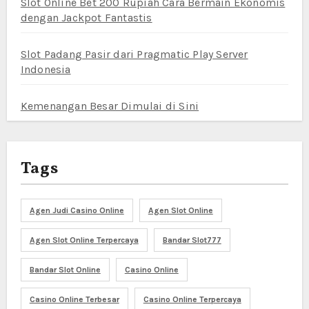
Slot Online Bet 200 Rupiah Cara Bermain Ekonomis
dengan Jackpot Fantastis
Slot Padang Pasir dari Pragmatic Play Server
Indonesia
Kemenangan Besar Dimulai di Sini
Tags
Agen Judi Casino Online
Agen Slot Online
Agen Slot Online Terpercaya
Bandar Slot777
Bandar Slot Online
Casino Online
Casino Online Terbesar
Casino Online Terpercaya