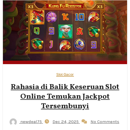
Slot Gacor
Rahasia di Balik Keseruan Slot
Online Temukan Jackpot
Tersembunyi
newdeal75
Dec 24, 2025
No Comments