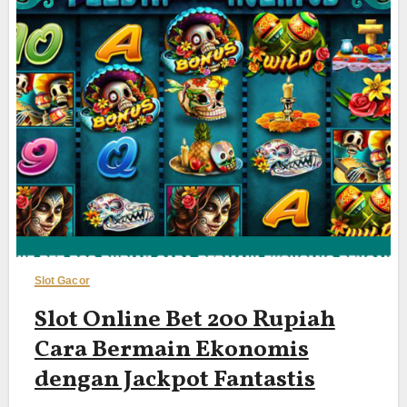
Slot Gacor
Slot Online Bet 200 Rupiah
Cara Bermain Ekonomis
dengan Jackpot Fantastis