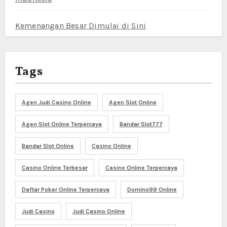
Kemenangan Besar Dimulai di Sini
Tags
Agen Judi Casino Online
Agen Slot Online
Agen Slot Online Terpercaya
Bandar Slot777
Bandar Slot Online
Casino Online
Casino Online Terbesar
Casino Online Terpercaya
Daftar Poker Online Terpercaya
Domino99 Online
Judi Casino
Judi Casino Online