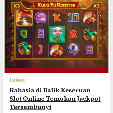
Slot Gacor
Rahasia di Balik Keseruan
Slot Online Temukan Jackpot
Tersembunyi