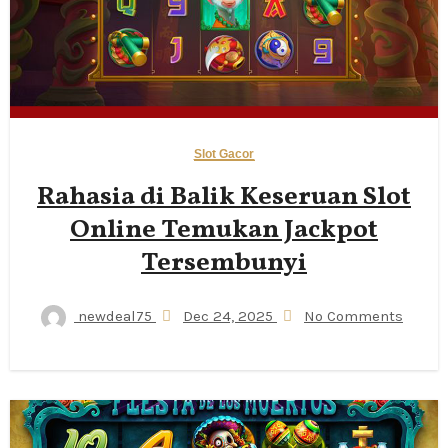
Slot Gacor
Rahasia di Balik Keseruan Slot
Online Temukan Jackpot
Tersembunyi
newdeal75
Dec 24, 2025
No Comments