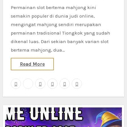
Permainan slot bertema mahjong kini
semakin populer di dunia judi online,
mengingat mahjong sendiri merupakan
permainan tradisional Tiongkok yang sudah
dikenal luas. Dari sekian banyak varian slot
bertema mahjong, dua…
Read More