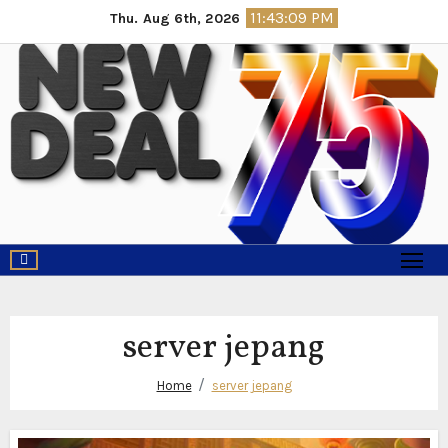
Skip
11:43:10 PM
Thu. Aug 6th, 2026
to
content
server jepang
Home
server jepang