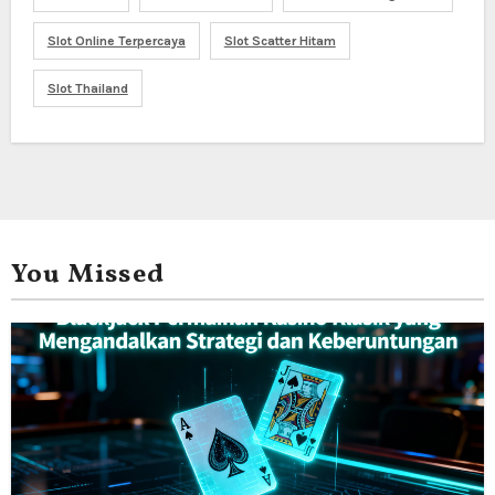
Slot Online Terpercaya
Slot Scatter Hitam
Slot Thailand
You Missed