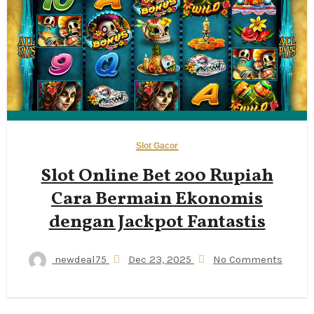
Slot Gacor
Slot Online Bet 200 Rupiah
Cara Bermain Ekonomis
dengan Jackpot Fantastis
newdeal75
Dec 23, 2025
No Comments