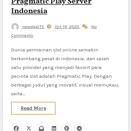
Pragmatic Play Server
Indonesia
newdeal75
Oct 19, 2025
No
Comments
Dunia permainan slot online semakin
berkembang pesat di Indonesia, dan salah
satu provider yang menjadi favorit para
pecinta slot adalah Pragmatic Play. Dengan
berbagai judul yang inovatif, visual memukau,
serta…
Read More