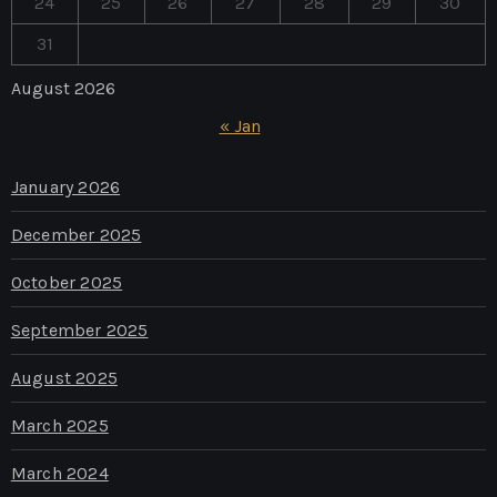
24
25
26
27
28
29
30
31
August 2026
« Jan
January 2026
December 2025
October 2025
September 2025
August 2025
March 2025
March 2024