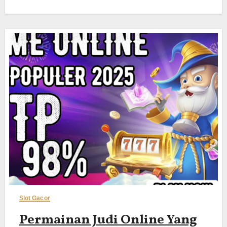
Slot Gacor
Permainan Judi Online Yang