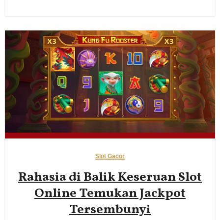
Slot Gacor
Rahasia di Balik Keseruan Slot
Online Temukan Jackpot
Tersembunyi