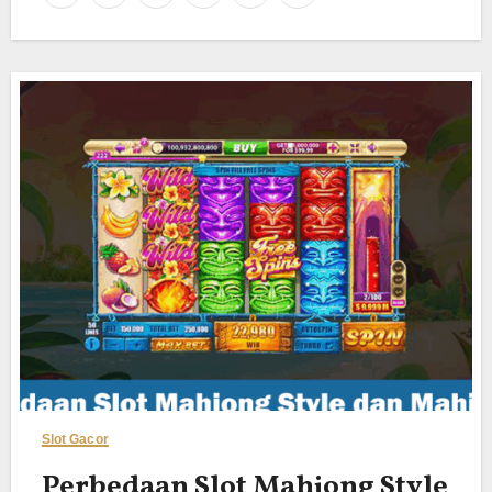
Slot Gacor
Perbedaan Slot Mahjong Style