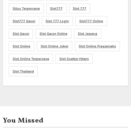
Situs Terpercaya
Slot777
Slot 777
Slot777 Gacor
Slot 777 Login
Slot777 Online
Slot Gacor
Slot Gacor Online
Slot Jepang
Slot Online
Slot Online Joker
Slot Online Pragamatic
Slot Online Terpercaya
Slot Scatter Hitam
Slot Thailand
You Missed