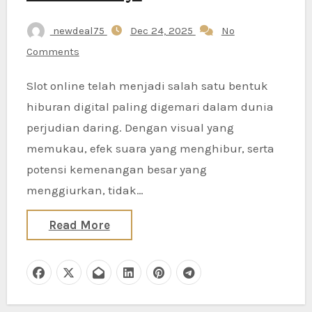
newdeal75
Dec 24, 2025
No
Comments
Slot online telah menjadi salah satu bentuk
hiburan digital paling digemari dalam dunia
perjudian daring. Dengan visual yang
memukau, efek suara yang menghibur, serta
potensi kemenangan besar yang
menggiurkan, tidak…
Read More