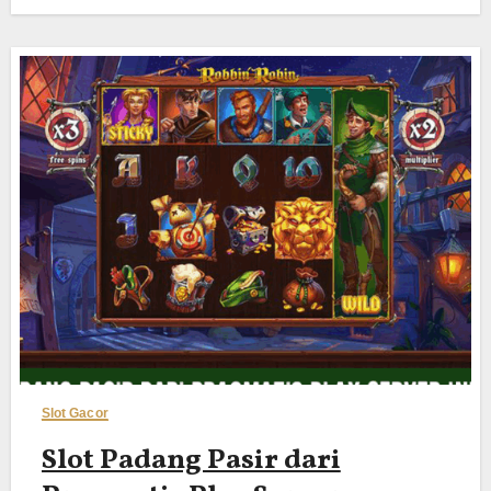
Slot Gacor
Slot Padang Pasir dari