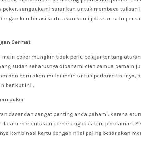
u poker, sangat kami sarankan untuk membaca tulisan i
t dengan kombinasi kartu akan kami jelaskan satu per sa
ngan Cermat
ain poker mungkin tidak perlu belajar tentang aturan
ar yang sudah seharusnya dipahami oleh semua pemain ju
ham dan baru akan mulai main untuk pertama kalinya, pe
 berikut ini :
nan poker
ran dasar dan sangat penting anda pahami, karena atu
sar dalam menentukan pemenang di dalam permainan. S
unya kombinasi kartu dengan nilai paling besar akan m