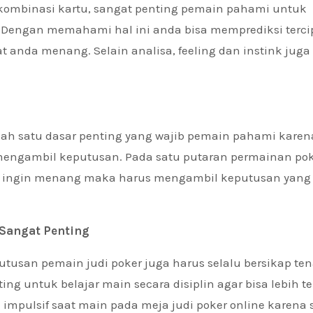
 kombinasi kartu, sangat penting pemain pahami untuk
Dengan memahami hal ini anda bisa memprediksi terci
 anda menang. Selain analisa, feeling dan instink juga
alah satu dasar penting yang wajib pemain pahami karen
mengambil keputusan. Pada satu putaran permainan po
anda ingin menang maka harus mengambil keputusan yang
Sangat Penting
usan pemain judi poker juga harus selalu bersikap te
g untuk belajar main secara disiplin agar bisa lebih t
mpulsif saat main pada meja judi poker online karena 