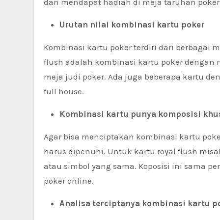
dan mendapat hadiah di meja taruhan poker
Urutan nilai kombinasi kartu poker
Kombinasi kartu poker terdiri dari berbagai 
flush adalah kombinasi kartu poker dengan 
meja judi poker. Ada juga beberapa kartu denga
full house.
Kombinasi kartu punya komposisi khu
Agar bisa menciptakan kombinasi kartu poke
harus dipenuhi. Untuk kartu royal flush misa
atau simbol yang sama. Koposisi ini sama p
poker online.
Analisa terciptanya kombinasi kartu p