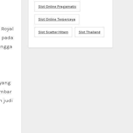
Slot Online Pragamatic
Slot Online Terpercaya
 Royal
Slot Scatter Hitam
Slot Thailand
g pada
hingga
 yang
ambar
n judi