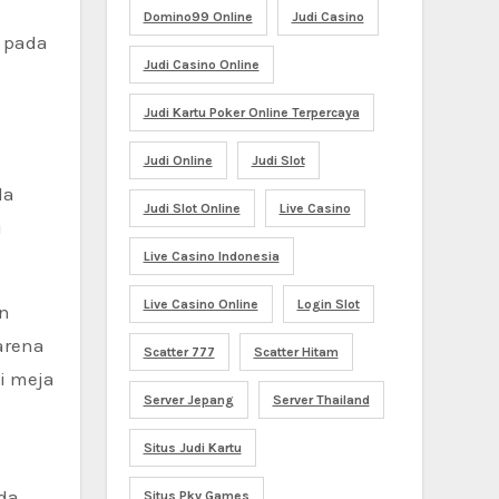
Domino99 Online
Judi Casino
 pada
Judi Casino Online
Judi Kartu Poker Online Terpercaya
Judi Online
Judi Slot
la
Judi Slot Online
Live Casino
i
Live Casino Indonesia
Live Casino Online
Login Slot
an
arena
Scatter 777
Scatter Hitam
i meja
Server Jepang
Server Thailand
Situs Judi Kartu
da
Situs Pkv Games