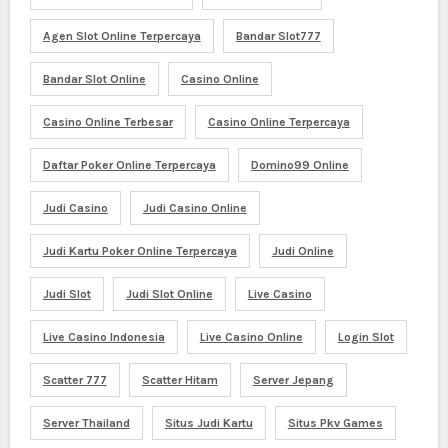
Agen Slot Online Terpercaya
Bandar Slot777
Bandar Slot Online
Casino Online
Casino Online Terbesar
Casino Online Terpercaya
Daftar Poker Online Terpercaya
Domino99 Online
Judi Casino
Judi Casino Online
Judi Kartu Poker Online Terpercaya
Judi Online
Judi Slot
Judi Slot Online
Live Casino
Live Casino Indonesia
Live Casino Online
Login Slot
Scatter 777
Scatter Hitam
Server Jepang
Server Thailand
Situs Judi Kartu
Situs Pkv Games