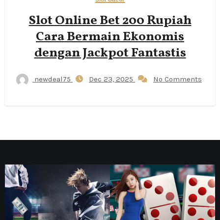
Slot Online Bet 200 Rupiah
Cara Bermain Ekonomis
dengan Jackpot Fantastis
newdeal75
Dec 23, 2025
No Comments