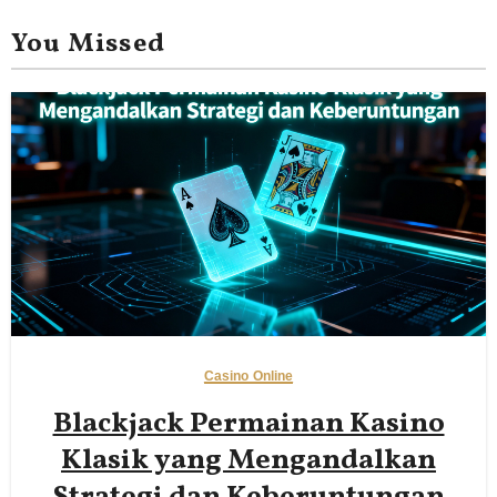
You Missed
Casino Online
Blackjack Permainan Kasino
Klasik yang Mengandalkan
Strategi dan Keberuntungan