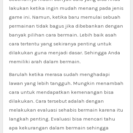
lakukan ketika ingin mudah menang pada jenis
game ini. Namun, ketika baru memulai sebuah
permainan tidak bagus jika dibebankan dengan
banyak pilihan cara bermain. Lebih baik asah
cara tertentu yang sekiranya penting untuk
dilakukan guna menjadi dasar. Sehingga Anda
memiliki arah dalam bermain.
Barulah ketika merasa sudah menghadapi
lawan yang lebih tangguh. Mungkin menambah
cara untuk mendapatkan kemenangan bisa
dilakukan. Cara tersebut adalah dengan
melakukan evaluasi sehabis bermain karena itu
langkah penting. Evaluasi bisa mencari tahu
apa kekurangan dalam bermain sehingga