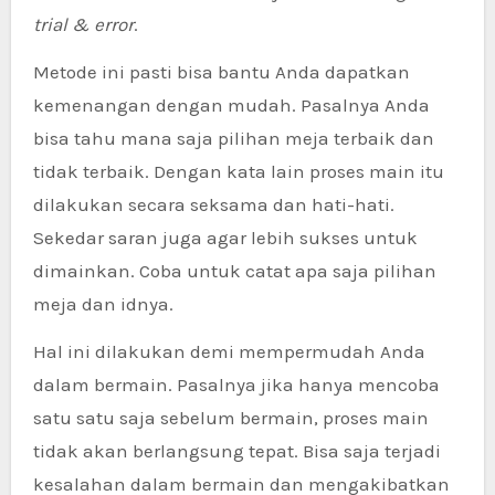
trial & error
.
Metode ini pasti bisa bantu Anda dapatkan
kemenangan dengan mudah. Pasalnya Anda
bisa tahu mana saja pilihan meja terbaik dan
tidak terbaik. Dengan kata lain proses main itu
dilakukan secara seksama dan hati-hati.
Sekedar saran juga agar lebih sukses untuk
dimainkan. Coba untuk catat apa saja pilihan
meja dan idnya.
Hal ini dilakukan demi mempermudah Anda
dalam bermain. Pasalnya jika hanya mencoba
satu satu saja sebelum bermain, proses main
tidak akan berlangsung tepat. Bisa saja terjadi
kesalahan dalam bermain dan mengakibatkan