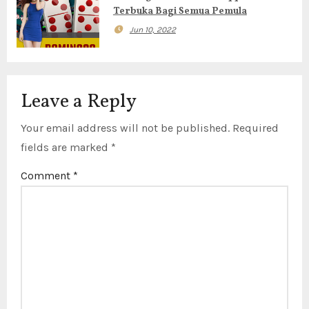
Terbuka Bagi Semua Pemula
n
Jun 10, 2022
Leave a Reply
Your email address will not be published.
Required
fields are marked
*
Comment
*