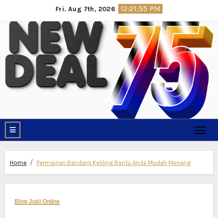
Skip
12:21:56 PM
Fri. Aug 7th, 2026
to
content
Home
Permainan Bandarq Keliling Bantu Anda Mudah Menang
Blog Judi Online