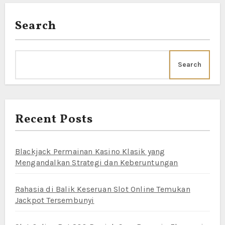
Search
Search
Recent Posts
Blackjack Permainan Kasino Klasik yang
Mengandalkan Strategi dan Keberuntungan
Rahasia di Balik Keseruan Slot Online Temukan
Jackpot Tersembunyi