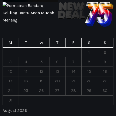
M
T
W
T
F
S
S
1
2
3
4
5
6
7
8
9
10
11
12
13
14
15
16
17
18
19
20
21
22
23
24
25
26
27
28
29
30
31
August 2026