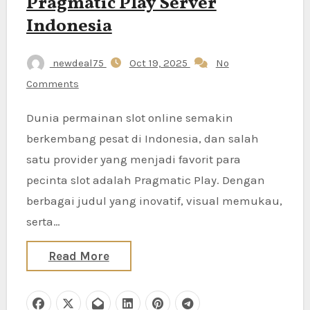
Pragmatic Play Server
Indonesia
newdeal75
Oct 19, 2025
No
Comments
Dunia permainan slot online semakin
berkembang pesat di Indonesia, dan salah
satu provider yang menjadi favorit para
pecinta slot adalah Pragmatic Play. Dengan
berbagai judul yang inovatif, visual memukau,
serta…
Read More