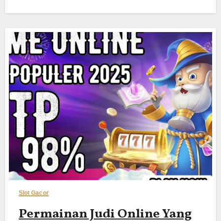
Slot Gacor
Permainan Judi Online Yang