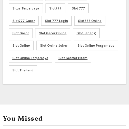
Situs Terpercaya
Slot777
Slot 777
Slot777 Gacor
Slot 777 Login
Slot777 Online
Slot Gacor
Slot Gacor Online
Slot Jepang
Slot Online
Slot Online Joker
Slot Online Pragamatic
Slot Online Terpercaya
Slot Scatter Hitam
Slot Thailand
You Missed