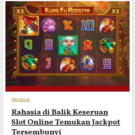
Slot Gacor
Rahasia di Balik Keseruan
Slot Online Temukan Jackpot
Tersembunyi