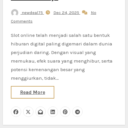
newdeal75
Dec 24, 2025
No
Comments
Slot online telah menjadi salah satu bentuk
hiburan digital paling digemari dalam dunia
perjudian daring. Dengan visual yang
memukau, efek suara yang menghibur, serta
potensi kemenangan besar yang
menggiurkan, tidak…
Read More