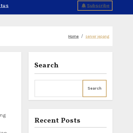
itus
Subscribe
Home
server jepang
Search
Search
Recent Posts
gan