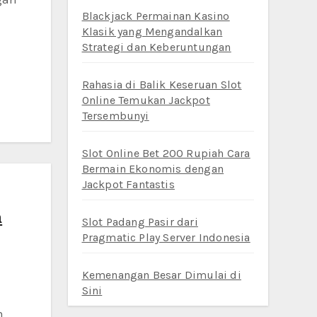
Blackjack Permainan Kasino
Klasik yang Mengandalkan
Strategi dan Keberuntungan
Rahasia di Balik Keseruan Slot
Online Temukan Jackpot
Tersembunyi
Slot Online Bet 200 Rupiah Cara
Bermain Ekonomis dengan
Jackpot Fantastis
n
Slot Padang Pasir dari
Pragmatic Play Server Indonesia
Kemenangan Besar Dimulai di
Sini