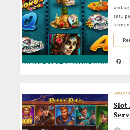
berbag
satu p
kemud
Re
Slot Gaco
Slot
Serv