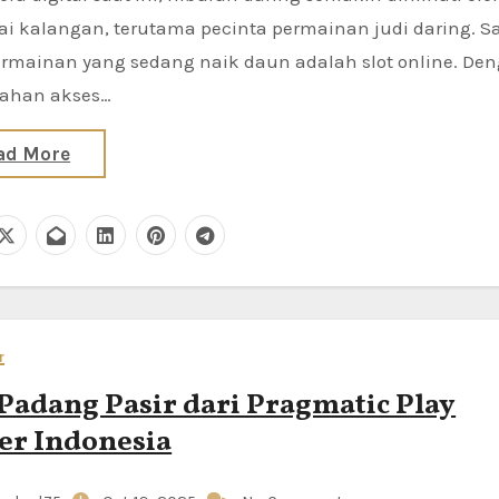
ai kalangan, terutama pecinta permainan judi daring. S
ermainan yang sedang naik daun adalah slot online. De
ahan akses…
ad More
r
 Padang Pasir dari Pragmatic Play
er Indonesia