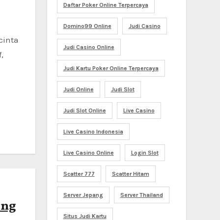
Daftar Poker Online Terpercaya
Domino99 Online
Judi Casino
cinta
Judi Casino Online
,
Judi Kartu Poker Online Terpercaya
Judi Online
Judi Slot
Judi Slot Online
Live Casino
Live Casino Indonesia
Live Casino Online
Login Slot
Scatter 777
Scatter Hitam
Server Jepang
Server Thailand
ong
Situs Judi Kartu