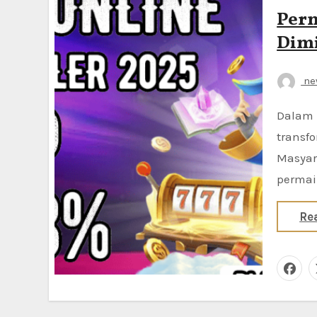
Perm
Dimi
ne
Dalam beberapa tahun terakhir, industri perjudian telah mengalami
transfo
Masyar
permai
Re