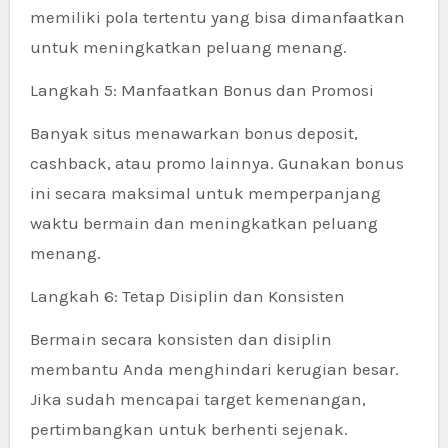
memiliki pola tertentu yang bisa dimanfaatkan
untuk meningkatkan peluang menang.
Langkah 5: Manfaatkan Bonus dan Promosi
Banyak situs menawarkan bonus deposit,
cashback, atau promo lainnya. Gunakan bonus
ini secara maksimal untuk memperpanjang
waktu bermain dan meningkatkan peluang
menang.
Langkah 6: Tetap Disiplin dan Konsisten
Bermain secara konsisten dan disiplin
membantu Anda menghindari kerugian besar.
Jika sudah mencapai target kemenangan,
pertimbangkan untuk berhenti sejenak.