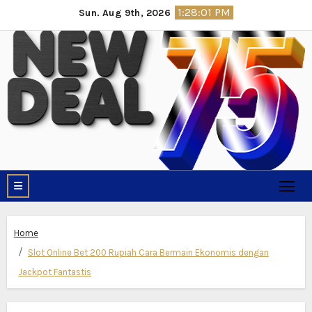
Skip
1:28:02 PM
Sun. Aug 9th, 2026
to
content
Home
Slot Online Bet 200 Rupiah Cara Bermain Ekonomis dengan
Jackpot Fantastis