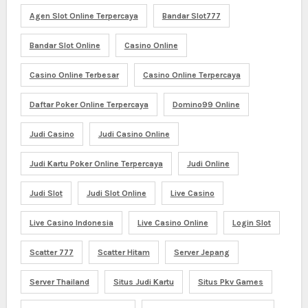
Agen Slot Online Terpercaya
Bandar Slot777
Bandar Slot Online
Casino Online
Casino Online Terbesar
Casino Online Terpercaya
Daftar Poker Online Terpercaya
Domino99 Online
Judi Casino
Judi Casino Online
Judi Kartu Poker Online Terpercaya
Judi Online
Judi Slot
Judi Slot Online
Live Casino
Live Casino Indonesia
Live Casino Online
Login Slot
Scatter 777
Scatter Hitam
Server Jepang
Server Thailand
Situs Judi Kartu
Situs Pkv Games