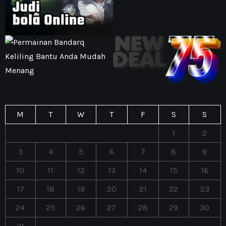
M
T
W
T
F
S
S
1
2
3
4
5
6
7
8
9
10
11
12
13
14
15
16
17
18
19
20
21
22
23
24
25
26
27
28
29
30