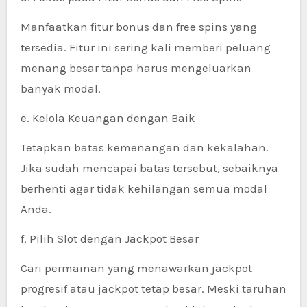
Manfaatkan fitur bonus dan free spins yang
tersedia. Fitur ini sering kali memberi peluang
menang besar tanpa harus mengeluarkan
banyak modal.
e. Kelola Keuangan dengan Baik
Tetapkan batas kemenangan dan kekalahan.
Jika sudah mencapai batas tersebut, sebaiknya
berhenti agar tidak kehilangan semua modal
Anda.
f. Pilih Slot dengan Jackpot Besar
Cari permainan yang menawarkan jackpot
progresif atau jackpot tetap besar. Meski taruhan