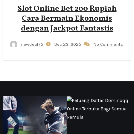
Slot Online Bet 200 Rupiah
Cara Bermain Ekonomis
dengan Jackpot Fantastis
newdeal75
Dec 23, 2025
No Comments