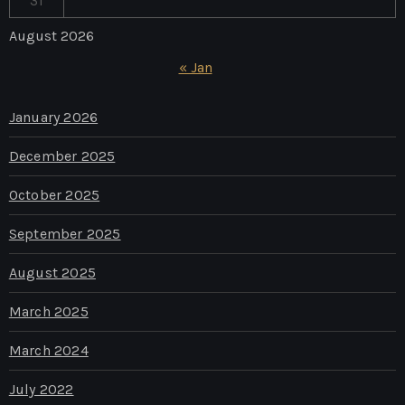
31
August 2026
« Jan
January 2026
December 2025
October 2025
September 2025
August 2025
March 2025
March 2024
July 2022