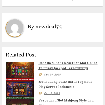
t
n
a
By
newdeal75
v
i
g
Related Post
a
Rahasia di Balik Keseruan Slot Online
Temukan Jackpot Tersembunyi
t
Dec 24, 2025
i
Slot Padang Pasir dari Pragmatic
Play Server Indonesia
o
Oct 19, 2025
n
Perbedaan Slot Mahjong Style dan