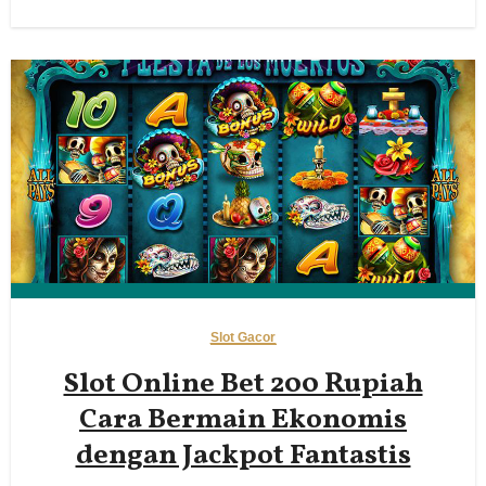
Slot Gacor
Slot Online Bet 200 Rupiah
Cara Bermain Ekonomis
dengan Jackpot Fantastis