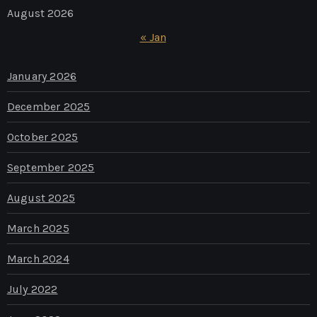
August 2026
« Jan
January 2026
December 2025
October 2025
September 2025
August 2025
March 2025
March 2024
July 2022