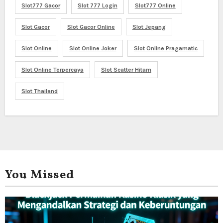
Slot777 Gacor
Slot 777 Login
Slot777 Online
Slot Gacor
Slot Gacor Online
Slot Jepang
Slot Online
Slot Online Joker
Slot Online Pragamatic
Slot Online Terpercaya
Slot Scatter Hitam
Slot Thailand
You Missed