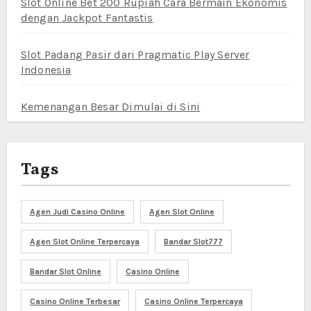
Slot Online Bet 200 Rupiah Cara Bermain Ekonomis
dengan Jackpot Fantastis
Slot Padang Pasir dari Pragmatic Play Server
Indonesia
Kemenangan Besar Dimulai di Sini
Tags
Agen Judi Casino Online
Agen Slot Online
Agen Slot Online Terpercaya
Bandar Slot777
Bandar Slot Online
Casino Online
Casino Online Terbesar
Casino Online Terpercaya