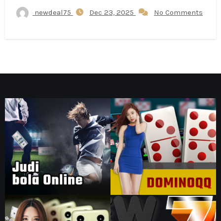
newdeal75
Dec 23, 2025
No Comments