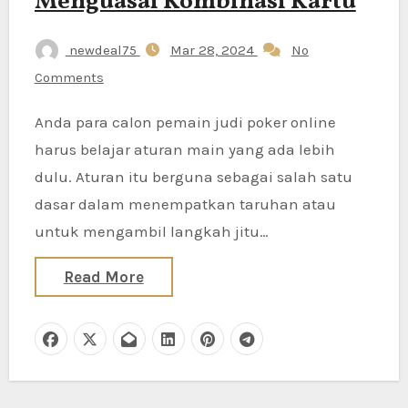
Menguasai Kombinasi Kartu
newdeal75
Mar 28, 2024
No
Comments
Anda para calon pemain judi poker online
harus belajar aturan main yang ada lebih
dulu. Aturan itu berguna sebagai salah satu
dasar dalam menempatkan taruhan atau
untuk mengambil langkah jitu…
Read More