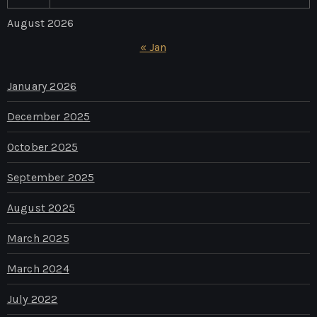
August 2026
« Jan
January 2026
December 2025
October 2025
September 2025
August 2025
March 2025
March 2024
July 2022