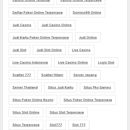
Casino Online Terbesar
Casino Online Terpercaya
Daftar Poker Online Terpercaya
Domino99 Online
Judi Casino
Judi Casino Online
Judi Kartu Poker Online Terpercaya
Judi Online
Judi Slot
Judi Slot Online
Live Casino
Live Casino Indonesia
Live Casino Online
Login Slot
Scatter 777
Scatter Hitam
Server Jepang
Server Thailand
Situs Judi Kartu
Situs Pkv Games
Situs Poker Online Resmi
Situs Poker Online Terpercaya
Situs Slot Online
Situs Slot Terpercaya
Situs Terpercaya
Slot777
Slot 777